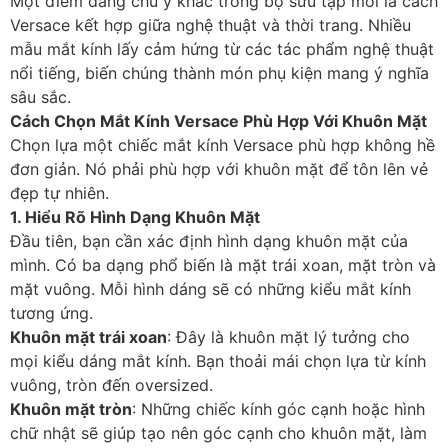
Một điểm đáng chú ý khác trong bộ sưu tập mới là cách
Versace kết hợp giữa nghệ thuật và thời trang. Nhiều
mẫu mắt kính lấy cảm hứng từ các tác phẩm nghệ thuật
nổi tiếng, biến chúng thành món phụ kiện mang ý nghĩa
sâu sắc.
Cách Chọn Mắt Kính Versace Phù Hợp Với Khuôn Mặt
Chọn lựa một chiếc mắt kính Versace phù hợp không hề
đơn giản. Nó phải phù hợp với khuôn mặt để tôn lên vẻ
đẹp tự nhiên.
1. Hiểu Rõ Hình Dạng Khuôn Mặt
Đầu tiên, bạn cần xác định hình dạng khuôn mặt của
mình. Có ba dạng phổ biến là mặt trái xoan, mặt tròn và
mặt vuông. Mỗi hình dáng sẽ có những kiểu mắt kính
tương ứng.
Khuôn mặt trái xoan
: Đây là khuôn mặt lý tưởng cho
mọi kiểu dáng mắt kính. Bạn thoải mái chọn lựa từ kính
vuông, tròn đến oversized.
Khuôn mặt tròn
: Những chiếc kính góc cạnh hoặc hình
chữ nhật sẽ giúp tạo nên góc cạnh cho khuôn mặt, làm