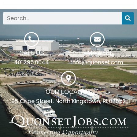
CALL US
EMAIL US
401.295.0044
info@quonset.com
OUR LOCATION
95 Cripe Street, North Kingstown, RI 02852