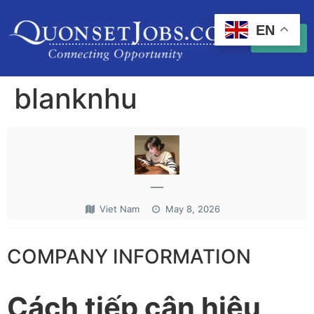
EN
blanknhu
—
Viet Nam
May 8, 2026
COMPANY INFORMATION
Cách tiếp cận hiệu