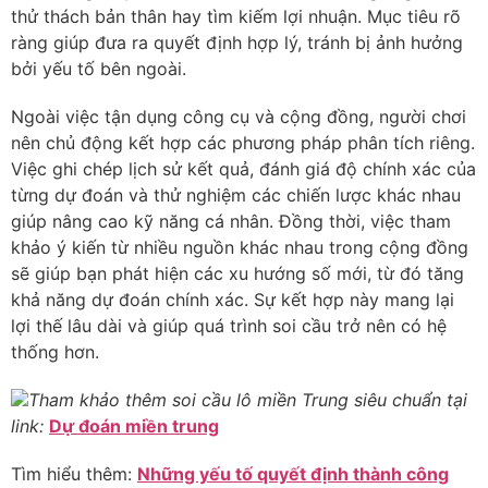
thử thách bản thân hay tìm kiếm lợi nhuận. Mục tiêu rõ
ràng giúp đưa ra quyết định hợp lý, tránh bị ảnh hưởng
bởi yếu tố bên ngoài.
Ngoài việc tận dụng công cụ và cộng đồng, người chơi
nên chủ động kết hợp các phương pháp phân tích riêng.
Việc ghi chép lịch sử kết quả, đánh giá độ chính xác của
từng dự đoán và thử nghiệm các chiến lược khác nhau
giúp nâng cao kỹ năng cá nhân. Đồng thời, việc tham
khảo ý kiến từ nhiều nguồn khác nhau trong cộng đồng
sẽ giúp bạn phát hiện các xu hướng số mới, từ đó tăng
khả năng dự đoán chính xác. Sự kết hợp này mang lại
lợi thế lâu dài và giúp quá trình soi cầu trở nên có hệ
thống hơn.
Tham khảo thêm soi cầu lô miền Trung siêu chuẩn tại
link:
Dự đoán miền trung
Tìm hiểu thêm:
Những yếu tố quyết định thành công