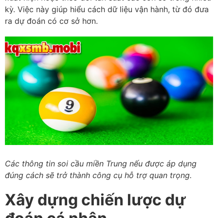
kỳ. Việc này giúp hiểu cách dữ liệu vận hành, từ đó đưa
ra dự đoán có cơ sở hơn.
Các thông tin soi cầu miền Trung nếu được áp dụng
đúng cách sẽ trở thành công cụ hỗ trợ quan trọng.
Xây dựng chiến lược dự