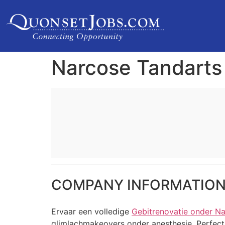
Narcose Tandarts
COMPANY INFORMATIO
Ervaar een volledige
Gebitrenovatie onder N
glimlachmakeovers onder anesthesie. Perfect 