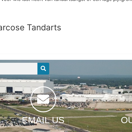
Narcose Tandarts
EMAIL US
O