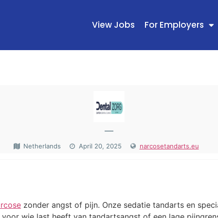
View Jobs
For Employers
—
Netherlands
April 20, 2025
narcosetandarts.eu
N
arcose
zonder angst of pijn. Onze sedatie tandarts en special
voor wie last heeft van tandartsangst of een lage pijngre