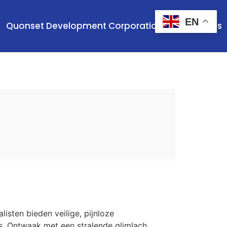
EN
Quonset Development Corporation
Contact Us
isten bieden veilige, pijnloze
ns. Ontwaak met een stralende glimlach