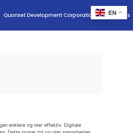
EN
Quonset Development Corporation
Contact Us
en enklere og mer effektiv. Digitale
lag. Dette sparer tid og gjør samarbeidet