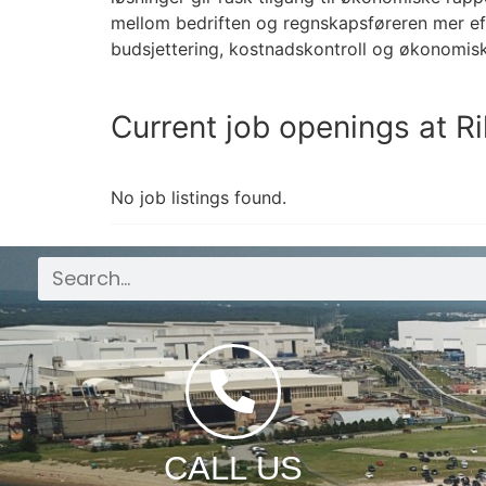
mellom bedriften og regnskapsføreren mer ef
budsjettering, kostnadskontroll og økonomisk 
Current job openings at R
No job listings found.
CALL US