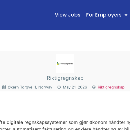
View Jobs
For Employers
Riktigregnskap
Økern Torgvei 1, Norway
May 21, 2026
Riktigregnskap
N
ofte digitale regnskapssystemer som gjør økonomihåndtering
porter, automatisert fakturering og enklere håndtering av bi