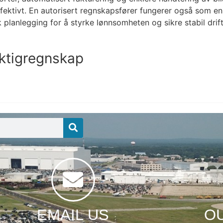
fektivt. En autorisert regnskapsfører fungerer også som e
planlegging for å styrke lønnsomheten og sikre stabil drift
iktigregnskap
EMAIL US
O