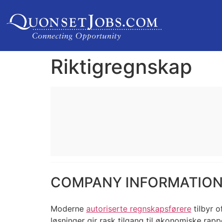
Riktigregnskap
COMPANY INFORMATIO
Moderne
autoriserte regnskapsførere
tilbyr 
løsninger gir rask tilgang til økonomiske rap