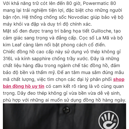
Với khả năng trữ cót lên đến 80 giờ, Powermatic 80
mang lại trải nghiệm tiện lợi, đặc biệt cho những người
bận rộn. Hệ thống chống sốc Novodiac giúp bảo vệ bộ
máy khỏi va đập và duy trì độ chính xác.
Mặt số đen được trang trí bằng họa tiết Guilloche, tạo
cảm giác sang trọng và đẳng cấp. Cọc số La Mã và bộ
kim Leaf càng làm nổi bật phong cách cổ điển.
Chiếc đồng hồ cao cấp này sử dụng vỏ thép không gỉ
316L và kính sapphire chống trầy xước. Đây là những
chất liệu hàng đầu trong ngành chế tác đồng hồ, đảm
bảo độ bền và thẩm mỹ. Để an tâm mua sắm đúng mẫu
mã chất lượng, việc tìm chọn các đại lý phân phối
shop
bán đồng hồ uy tín
có cam kết rõ ràng là vô cùng quan
trọng. Dây đeo thép không gỉ vừa bền vừa dễ vệ sinh,
phù hợp với những ai muốn sử dụng đồng hồ hàng ngày.