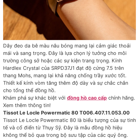
Dây đeo da bê màu nâu bóng mang lại cảm giác thoải
mái và sang trọng. Đây là lựa chọn lý tưởng cho môi
trường công sở hoặc các sự kiện trang trọng. Kính
Hardlex Crystal của SRPD37J1 đạt độ cứng 7.5 trên
thang Mohs, mang lại khả năng chống trầy xước tốt.
Thiết kế kính vòm tăng thêm độ dày và sự chắc chắn
cho tổng thể đồng hồ.
Khám phá sự khác biệt với
đồng hồ cao cấp
chính hãng.
Xem thêm thông tin!
Tissot Le Locle Powermatic 80 T006.407.11.053.00
Tissot Le Locle Powermatic 80 là biểu tượng của sự tinh
tế và cổ điển từ Thụy Sỹ. Đây là mẫu đồng hồ hiệu
không thể bỏ qua trong bộ sưu tập của các quý ông.