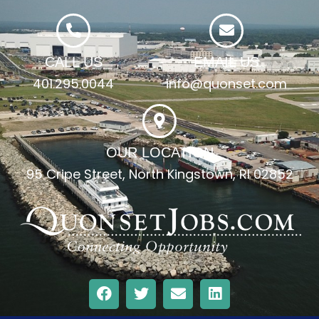
CALL US
EMAIL US
401.295.0044
info@quonset.com
OUR LOCATION
95 Cripe Street, North Kingstown, RI 02852