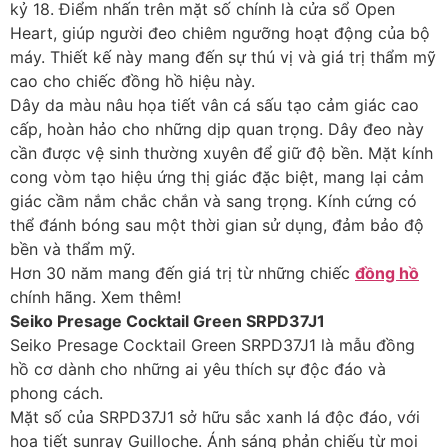
kỷ 18. Điểm nhấn trên mặt số chính là cửa sổ Open
Heart, giúp người đeo chiêm ngưỡng hoạt động của bộ
máy. Thiết kế này mang đến sự thú vị và giá trị thẩm mỹ
cao cho chiếc đồng hồ hiệu này.
Dây da màu nâu họa tiết vân cá sấu tạo cảm giác cao
cấp, hoàn hảo cho những dịp quan trọng. Dây đeo này
cần được vệ sinh thường xuyên để giữ độ bền. Mặt kính
cong vòm tạo hiệu ứng thị giác đặc biệt, mang lại cảm
giác cầm nắm chắc chắn và sang trọng. Kính cứng có
thể đánh bóng sau một thời gian sử dụng, đảm bảo độ
bền và thẩm mỹ.
Hơn 30 năm mang đến giá trị từ những chiếc
đồng hồ
chính hãng. Xem thêm!
Seiko Presage Cocktail Green SRPD37J1
Seiko Presage Cocktail Green SRPD37J1 là mẫu đồng
hồ cơ dành cho những ai yêu thích sự độc đáo và
phong cách.
Mặt số của SRPD37J1 sở hữu sắc xanh lá độc đáo, với
họa tiết sunray Guilloche. Ánh sáng phản chiếu từ mọi