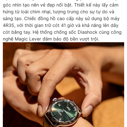
góc nhìn tạo nên vẻ đẹp nổi bật. Thiết kế này lấy cảm
hứng từ loài chim nhại, tượng trưng cho sự tự do và
sáng tạo. Chiếc đồng hồ cao cấp này sử dụng bộ máy
4R35, với thời gian trữ cót 41 giờ và khả năng lên dây
cót bằng tay. Hệ thống chống sốc Diashock cùng công
nghệ Magic Lever đảm bảo độ bền vượt trội.